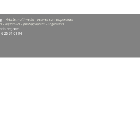
eg -
Artiste multimedia - oeuvres contemporaines
es - aquarelles - photographies - lingravures
claireg.com
3 6 25 31 01 94